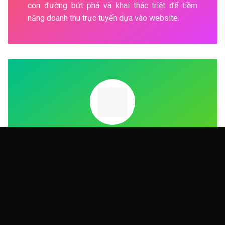
con đường bứt phá và khai thác triệt để tiềm
năng doanh thu trực tuyến dựa vào website.
Đồng hành
Loodo không chỉ bàn giao sản phẩm là website,
chúng tôi “nuôi dưỡng” giá trị thương hiệu của
bạn, hỗ trợ kịp thời trong mọi giai đoạn phát triển
và thay đổi của thị trường.